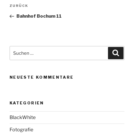
Beitragsnavigation
Vorheriger
ZURÜCK
Beitrag
Bahnhof Bochum 11
Suchen
Suche
nach:
NEUESTE KOMMENTARE
KATEGORIEN
BlackWhite
Fotografie