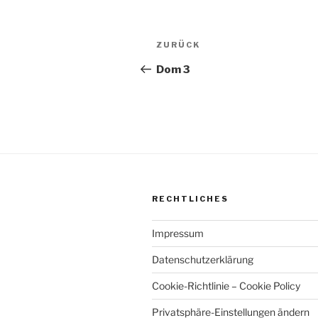
Beitragsnavigation
Vorheriger
ZURÜCK
Beitrag
Dom 3
RECHTLICHES
Impressum
Datenschutzerklärung
Cookie-Richtlinie – Cookie Policy
Privatsphäre-Einstellungen ändern