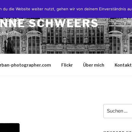
 du die Website weiter nutzt, gehen wir von deinem Einverständnis au
NNE SCHWEERS
tografie
rban-photographer.com
Flickr
Über mich
Kontakt
Suchen
nach: