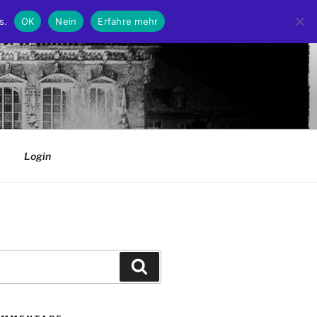
s.
OK
Nein
Erfahre mehr
Login
Suchen