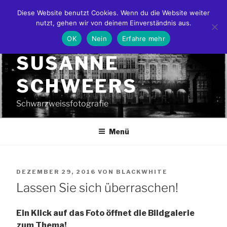
Zum
Diese Website benutzt Cookies. Wenn du die Website weiter
Inhalt
nutzt, gehen wir von deinem Einverständnis aus.
springen
OK
Nein
Erfahre mehr
SUSANNE
SCHWEERS
Schwarzweissfotografie
Menü
VERÖFFENTLICHT
DEZEMBER 29, 2016
VON
BLACKWHITE
Lassen Sie sich überraschen!
AM
Ein Klick auf das Foto öffnet die Bildgalerie
zum Thema!